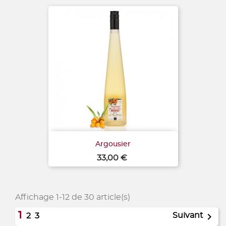
Argousier
Prix
33,00 €
Affichage 1-12 de 30 article(s)
1

Suivant
2
3