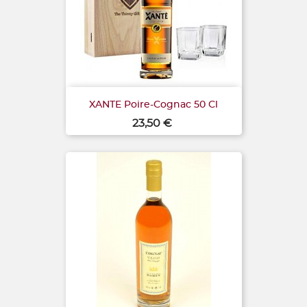
XANTE Poire-Cognac 50 Cl
Prix
23,50 €