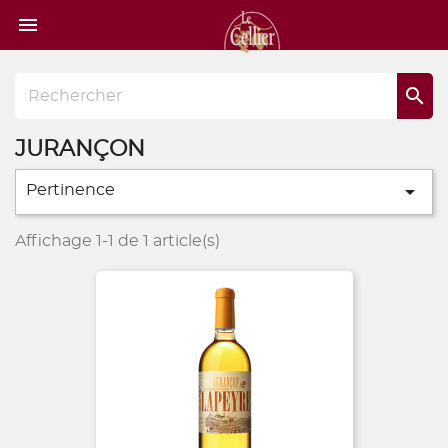
Page

d'accueil

JURANÇON

Pertinence
Affichage 1-1 de 1 article(s)