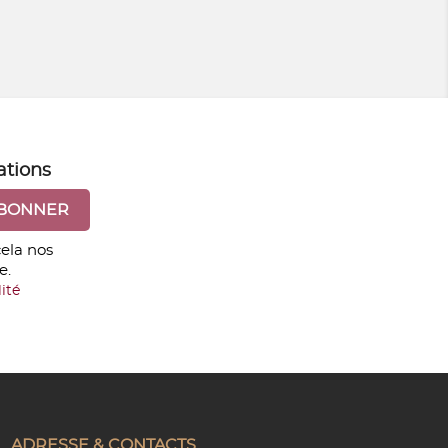
ations
ela nos
e.
ité
ADRESSE & CONTACTS