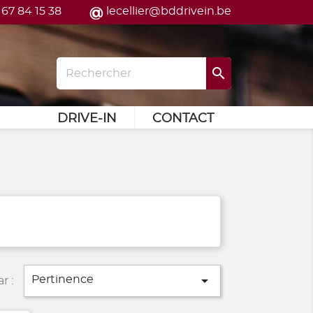
 67 84 15 38
lecellier@bddrivein.be

DRIVE-IN
CONTACT

Pertinence
r :