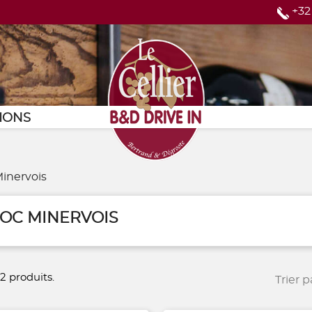
+32
Page d'accueil
IONS
inervois
OC MINERVOIS
a 2 produits.
Trier pa