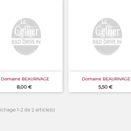


Aperçu rapide
Aperçu rapide
Domaine BEAURIVAGE
Domaine BEAURIVAGE
Prix
Prix
8,00 €
5,50 €
ichage 1-2 de 2 article(s)