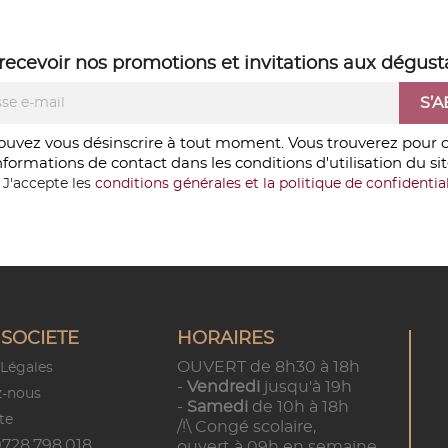
recevoir nos
promotions
et
invitations aux dégust
ouvez vous désinscrire à tout moment. Vous trouverez pour c
nformations de contact dans les conditions d'utilisation du sit
J'accepte les
conditions générales et la politique de confidential
SOCIETE
HORAIRES
OUVERT de 8h30 à 18h
Légales
-
Vendredi
jusqu'à 19h
z-nous
-
Samedi
de 10h à 18h
te
/!\ Congé scolaire,
728.798.018
ouvert à 09h en semaine