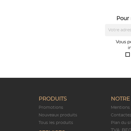
Pour 
Vous p
i
PRODUITS
NOTRE 
Promotions
Mentions 
Nouveaux produits
Contacte
Tous les produits
Plan du si
TVA: BE0