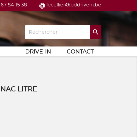
 67 84 15 38
lecellier@bddrivein.be

DRIVE-IN
CONTACT
NAC LITRE