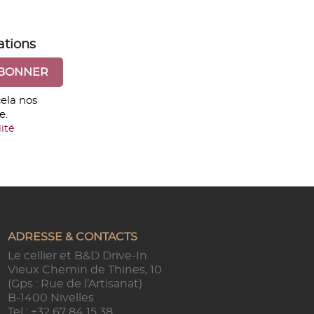
ations
ela nos
e.
ité
ADRESSE & CONTACTS
Le cellier et B&D Drive-In
Vieux Chemin de Thines, 10
(Gps : Rue de l’Artisanat)
B-1400 Nivelles
Tel :
+32 67 84 15 38