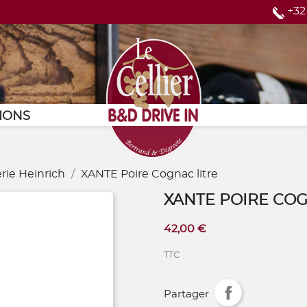
+32
Page d'accueil
IONS
lerie Heinrich
XANTE Poire Cognac litre
XANTE POIRE COG
42,00 €
TTC
Partager