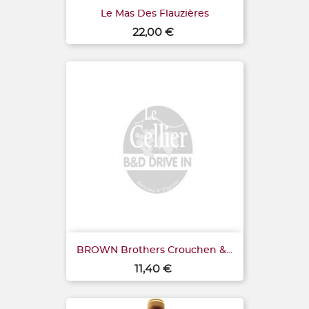
Le Mas Des Flauzières
Prix
22,00 €
BROWN Brothers Crouchen &...
Prix
11,40 €