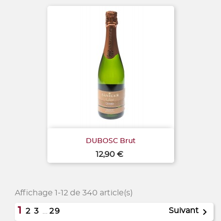
DUBOSC Brut
Prix
12,90 €
Affichage 1-12 de 340 article(s)
1

Suivant
2
3
…
29