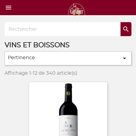
Page

d'accueil

VINS ET BOISSONS

Pertinence
Affichage 1-12 de 340 article(s)