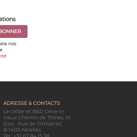
ations
ela nos
e.
ité
ADRESSE & CONTACTS
Le cellier et B&D Drive-In
Vieux Chemin de Thines, 10
(Gps : Rue de l’Artisanat)
B-1400 Nivelles
Tel :
+32 67 84 15 38