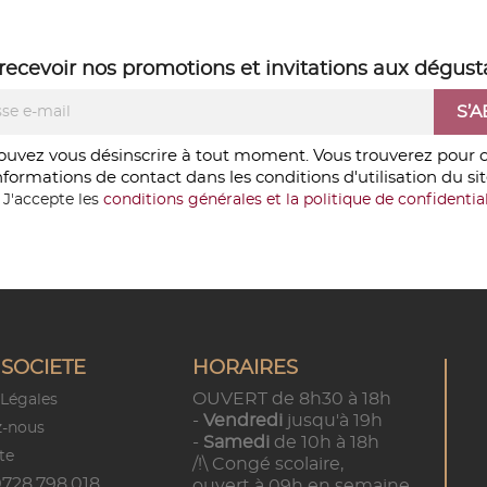
recevoir nos
promotions
et
invitations aux dégust
ouvez vous désinscrire à tout moment. Vous trouverez pour c
nformations de contact dans les conditions d'utilisation du sit
J'accepte les
conditions générales et la politique de confidential
SOCIETE
HORAIRES
OUVERT de 8h30 à 18h
Légales
-
Vendredi
jusqu'à 19h
z-nous
-
Samedi
de 10h à 18h
te
/!\ Congé scolaire,
728.798.018
ouvert à 09h en semaine