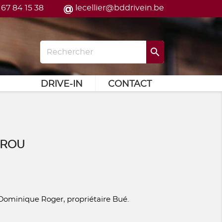
 67 84 15 38
lecellier@bddrivein.be

DRIVE-IN
CONTACT
RROU
Dominique Roger, propriétaire Bué.