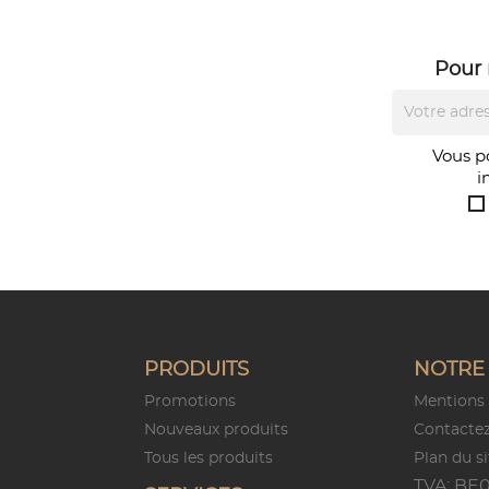
Pour 
Vous p
i
PRODUITS
NOTRE 
Promotions
Mentions 
Nouveaux produits
Contacte
Tous les produits
Plan du si
TVA: BE0