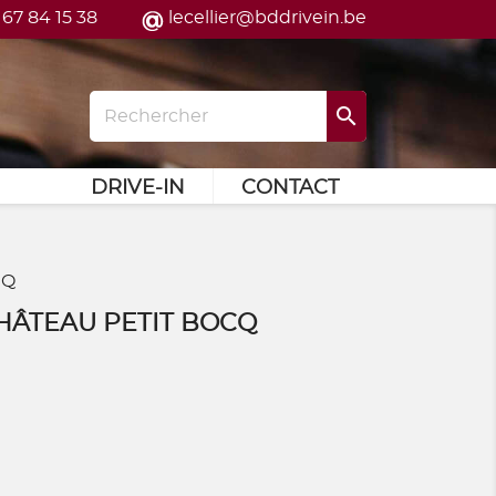
 67 84 15 38
lecellier@bddrivein.be

DRIVE-IN
CONTACT
CQ
HÂTEAU PETIT BOCQ