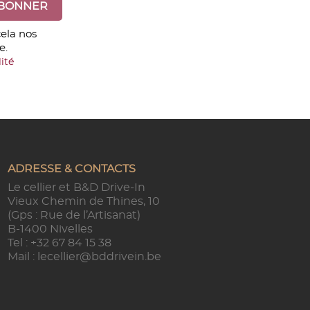
ela nos
e.
ité
ADRESSE & CONTACTS
Le cellier et B&D Drive-In
Vieux Chemin de Thines, 10
(Gps : Rue de l’Artisanat)
B-1400 Nivelles
Tel :
+32 67 84 15 38
Mail :
lecellier@bddrivein.be