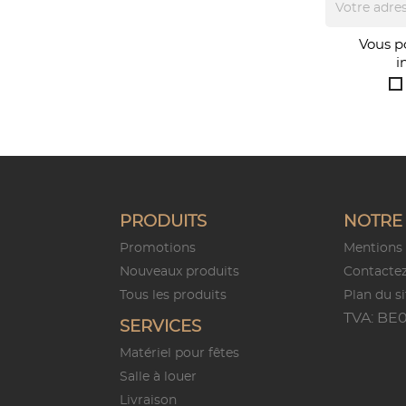
Vous p
i
PRODUITS
NOTRE 
Promotions
Mentions 
Nouveaux produits
Contacte
Tous les produits
Plan du si
TVA: BE0
SERVICES
Matériel pour fêtes
Salle à louer
Livraison