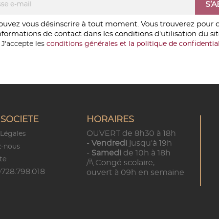
ouvez vous désinscrire à tout moment. Vous trouverez pour c
nformations de contact dans les conditions d'utilisation du sit
J'accepte les
conditions générales et la politique de confidential
SOCIETE
HORAIRES
OUVERT de 8h30 à 18h
Légales
-
Vendredi
jusqu'à 19h
z-nous
-
Samedi
de 10h à 18h
te
/!\ Congé scolaire,
728.798.018
ouvert à 09h en semaine