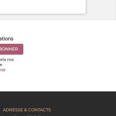
ations
ela nos
e.
ité
ADRESSE & CONTACTS