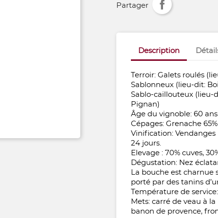
Partager
Description
Détail
Terroir: Galets roulés (li
Sablonneux (lieu-dit: B
Sablo-caillouteux (lieu-d
Pignan)
Âge du vignoble: 60 ans
Cépages: Grenache 65%
Vinification: Vendanges 
24 jours.
Elevage : 70% cuves, 30
Dégustation: Nez éclatan
La bouche est charnue su
porté par des tanins d’
Température de service:
Mets: carré de veau à la
banon de provence, fro