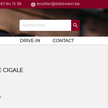
 67 84 15 38
lecellier@bddrivein.be

DRIVE-IN
CONTACT
 CIGALE
e