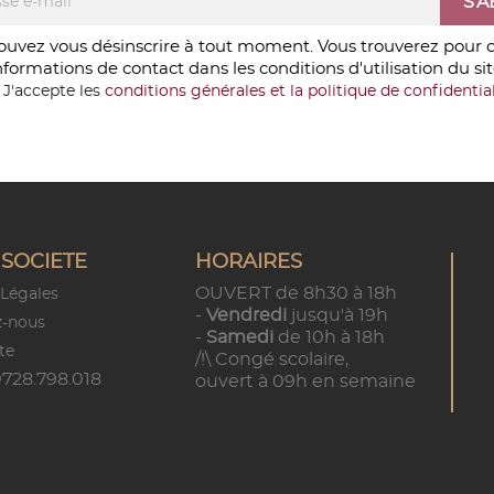
ouvez vous désinscrire à tout moment. Vous trouverez pour c
nformations de contact dans les conditions d'utilisation du sit
J'accepte les
conditions générales et la politique de confidential
SOCIETE
HORAIRES
OUVERT de 8h30 à 18h
Légales
-
Vendredi
jusqu'à 19h
z-nous
-
Samedi
de 10h à 18h
te
/!\ Congé scolaire,
728.798.018
ouvert à 09h en semaine