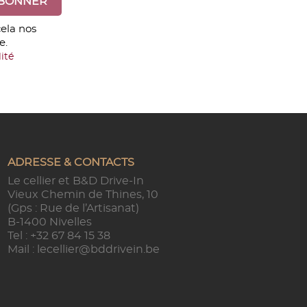
ela nos
e.
ité
ADRESSE & CONTACTS
Le cellier et B&D Drive-In
Vieux Chemin de Thines, 10
(Gps : Rue de l’Artisanat)
B-1400 Nivelles
Tel :
+32 67 84 15 38
Mail :
lecellier@bddrivein.be