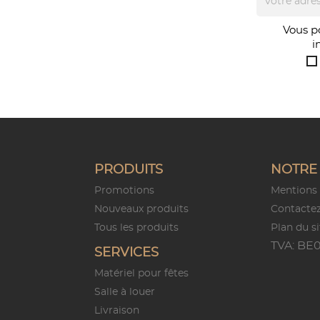
Vous p
i
PRODUITS
NOTRE 
Promotions
Mentions 
Nouveaux produits
Contacte
Tous les produits
Plan du si
TVA: BE0
SERVICES
Matériel pour fêtes
Salle à louer
Livraison